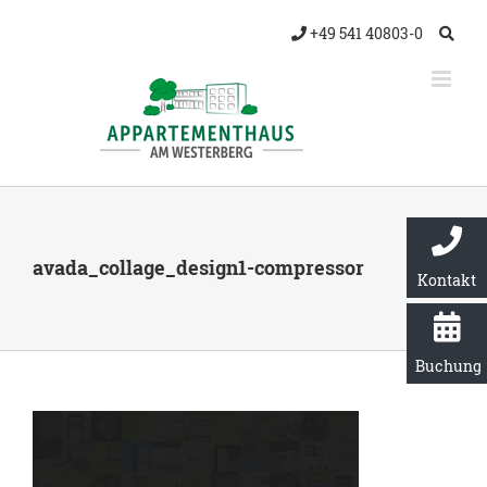
Zum
+49 541 40803-0
Inhalt
springen
avada_collage_design1-compressor
Kontakt
Buchung